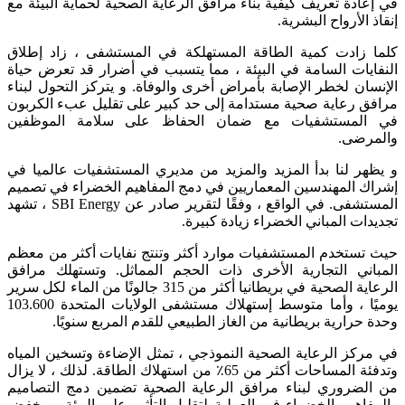
في إعادة تعريف كيفية بناء مرافق الرعاية الصحية لحماية البيئة مع
إنقاذ الأرواح البشرية.
كلما زادت كمية الطاقة المستهلكة في المستشفى ، زاد إطلاق
النفايات السامة في البيئة ، مما يتسبب في أضرار قد تعرض حياة
الإنسان لخطر الإصابة بأمراض أخرى والوفاة. و يتركز التحول لبناء
مرافق رعاية صحية مستدامة إلى حد كبير على تقليل عبء الكربون
في المستشفيات مع ضمان الحفاظ على سلامة الموظفين
والمرضى.
و يظهر لنا بدأ المزيد والمزيد من مديري المستشفيات عالميا في
إشراك المهندسين المعماريين في دمج المفاهيم الخضراء في تصميم
المستشفى. في الواقع ، وفقًا لتقرير صادر عن SBI Energy ، تشهد
تجديدات المباني الخضراء زيادة كبيرة.
حيث تستخدم المستشفيات موارد أكثر وتنتج نفايات أكثر من معظم
المباني التجارية الأخرى ذات الحجم المماثل. وتستهلك مرافق
الرعاية الصحية في بريطانيا أكثر من 315 جالونًا من الماء لكل سرير
يوميًا ، وأما متوسط إستهلاك مستشفى الولايات المتحدة 103.600
وحدة حرارية بريطانية من الغاز الطبيعي للقدم المربع سنويًا.
في مركز الرعاية الصحية النموذجي ، تمثل الإضاءة وتسخين المياه
وتدفئة المساحات أكثر من 65٪ من استهلاك الطاقة. لذلك ، لا يزال
من الضروري لبناء مرافق الرعاية الصحية تضمين دمج التصاميم
والمفاهيم الخضراء في العملية لتقليل التأثير على البيئة ، وخفض