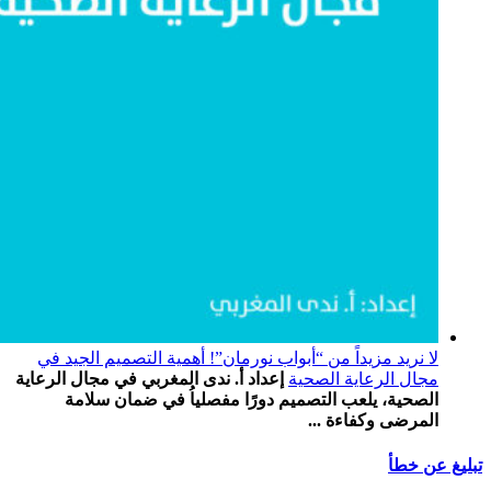
لا نريد مزيداً من “أبواب نورمان”! أهمية التصميم الجيد في
مجال الرعاية الصحية
إعداد أ. ندى المغربي في مجال الرعاية
الصحية، يلعب التصميم دورًا مفصلياُ في ضمان سلامة
المرضى وكفاءة ...
تبليغ عن خطأ