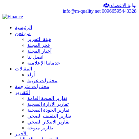
بوابة الاعضاء
info@m-quality.net
00966595443328
الرئيسية
من نحن
هيئة التحرير
فخر المجلة
أخبار المجلة
اتصل بنا
خدماتنا الإعلامية
المقالات
أراء
مختارات عربية
مختارات مترجمة
التقارير
تقارير الصحة العامة
تقارير الادارة الصحية
تقارير الجودة الصحية
تقارير التثقيف الصحي
تقارير الابتكار الصحي
تقارير منوعة
الأخبار