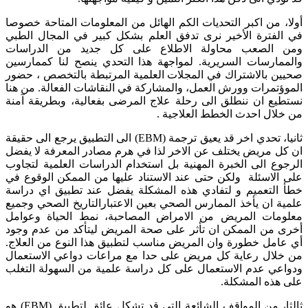
أولا، من اكبر التحديات الكم الهائل من المعلومات المتاحة خصوصا
في الفترة الأخير نرى تدفق العلم بشكل كبير في المجال الطبي
ومن الصعب محاولة الاطلاع على كل جديد من الدراسات
والممارسات السريرية. لمواجهة هذا التحدي ينصح لنا كممارسين
صحيين بالاشتراك في المجلات العلمية المرتبطة بالتخصص ، حضور
الموؤتمرات وورش العمل، والمشاركة في النقاشات الفعالة. من هنا
نستطيع ان ننطلق الى رحلة علاج المرضى بفعالية، وبطريقة آمنة
من خلال احدث الخطط العلاجية .
ثانيا، تحدي اخر قد يعيق ترجمة (EBM) الى التطبيق يرجع الى حقيقة
ان كل مريض يختلف عن الاخر لذا في هرم مصادر المعرفة لا يفضل
الرجوع الى الخبرة المهنية بل استخدام الدراسات العلمية لتجاوب
على الاسئلة ولكن حتى عند الاستناد عليها من الممكن الوقوع في
خطأ التعميم و لتفادي هذه المشكلة يفضل عند تطبيق اي دراسة
علمية ان يأخذ الممارس الصحي بعين الاعتبارالتاريخ الصحي وجميع
معلومات المريض من الامراض المصاحبة، نمط الحياة وعوامل
أخرى من الممكن ان تأثر على صحة المريض ليتأكد من عدم وجود
أي عامل خطورة وان المريض مناسب لتطبيق هذا النوع من العلاج.
من خلال رعاية كل مريض على حدا مع مراعات دواعي الاستعمال
ودواعي عدم الاستعمال على كل دراسة علمية من السهولة التغلب
على هذه المشكلة.
ثالثا، من المواقف الشائعة التي قد تشكل عائق لتطبيق (EBM) هو