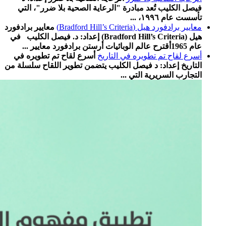
فيصل الكليب تُعد مبادرة "الرعاية الصحية بلا ضرر"، التي
تأسست عام ١٩٩٦، ...
معايير برادفورد هيل (Bradford Hill’s Criteria)
معايير برادفورد
هيل (Bradford Hill’s Criteria) إعداد: د. فيصل الكليب في
عام 1965أقترح عالم الوبائيات أرستن برادفورد معايير ...
أسرع لقاح تم تطویره في التاریخ
أسرع لقاح تم تطویره في
التاریخ إعداد: د فیصل الكلیب یتضمن تطویر اللقاح سلسلة من
التجارب السریریة التي ...