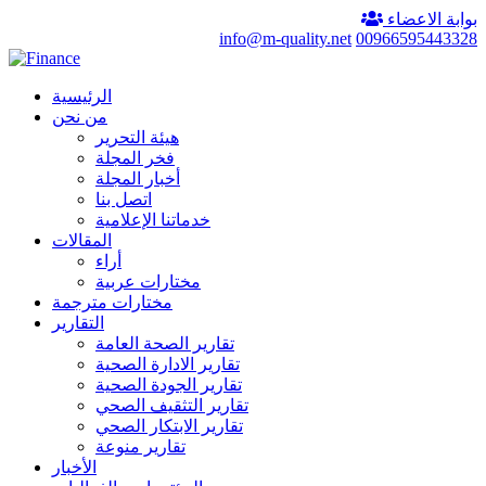
بوابة الاعضاء
info@m-quality.net
00966595443328
الرئيسية
من نحن
هيئة التحرير
فخر المجلة
أخبار المجلة
اتصل بنا
خدماتنا الإعلامية
المقالات
أراء
مختارات عربية
مختارات مترجمة
التقارير
تقارير الصحة العامة
تقارير الادارة الصحية
تقارير الجودة الصحية
تقارير التثقيف الصحي
تقارير الابتكار الصحي
تقارير منوعة
الأخبار