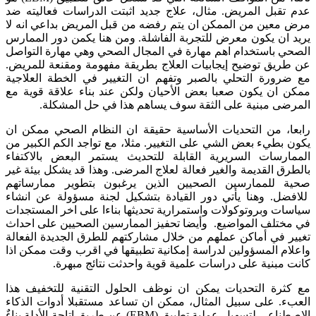
عدم تقبل المريض. مثال، علاج جديد اثبتت الدراسات فعاليته ضد
مرض معين من الممكن ان يتم رفضه من قبل المريض بداعي انه لا
يريد ان يكون معرض للتجربة الفاشلة. ومن هنا يكمن دور الممارس
الصحي باستخدام اهم مهارة في المجال الصحي وهي مهارة التواصل
عن طريق توضيح إيجابيات العلاج بطريقة مفهومة ومقنعة للمريض.
مع ضرورة التحلي بالصبر وتفهم ان التغيير في الخطة العلاجية
ممكن ان يكون صعبا بعض الأحيان ولكن عند بناء علاقة قوية مع
المرضى مبنية على الثقة سوف يساهم هذا في حل المشكلة.
رابعا، من التحديات الأساسية حقيقة ان النظام الصحي ممكن ان
يكون بطيء بعض الشي على التغيير. مثلا، مع تواجد الكم الكبير من
الممارسات السريرية القابلة للتحديث يستمر البعض بالاكتفاء
بالطرق القديمة والغير فعالة لعلاج المرضى. وهذا قد يشكل بيئة غير
صحية للممارسين الصحيين الذين يرغبون بتطوير ممارساتهم
للافضل. وهنا يأتي دور القيادة بتشكيل لجنة مسؤولة عن انشاء
سياسات وبروتوكولات واستمرارية تحديثها بناءا على اخر المستجدات
في مختلف المواضيع. وأيضا تحفيز الممارسين الصحيين على احداث
تغيير في أماكن عملهم من خلال مشاركتهم للطرق الجديدة الفعالة
واعلام المسؤولين لدراسة إمكانية تطبيقها في اقرب وقت ممكن اذا
كانت مبنية على دراسات علمية قوية واحدثت نتائج مبهرة.
مع كثرة التحديات يمكن ان نوظف الحلول التقنية للتخفيف هذا
العبء. على سبيل المثال، ممكن ان تساعد مستقبلا أدوات الذكاء
الاصطناعي لتسهيل عملية تطبيق (EBM) عن طريق اتاحة الأدلة بناءٌ