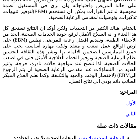
على حالة المريض واحتياجاته وان نرى في المستقبل أنظمة
محوسبة لدعم القرارات يمكن ان تستخدم (EBM)لتوفير تنبيهات،
تذكيرات، وتوصيات لمقدمي الرعاية الصحية.
بالختام، هناك الكثير من التحديات ولكن أؤكد ان النتائج تستحق كل
هذا العناء و انه السلاح الامثل لرفع جودة الخدمات الصحية، الحد من
الأخطاء الطبية، وتقديم افضل رعاية للمرضى. تطبيق (EBM) على
ارض الواقع عمل صعب و معقد ولكنه مهارة أساسية يجب على
جميع الممارسين الصحيين الالمام بها ونشر هذه الثقافة لتحسين
نظام الرعاية الصحية وتوفير الخطة العلاجية الأمثل حتى في اصعب
الحالات الصحية. لذا ننصح عند مواجهة حالات نادرة، حرجة، وتثير
العديد من التساؤلات عند مقدمي الرعاية الصحية ان يتم الرجوع
الىEBM) (لاختصار الوقت والجهد والتكلفة. وكما نعلم العلاج المبكر
الصائب دائم يؤدي الى نتائج افضل.
المراجع:
الأول
الثاني
مقالات ذات صلة
الرعاية الصحية بلا ضرر
الرعاية الصحية بلا ضرر إعداد: د