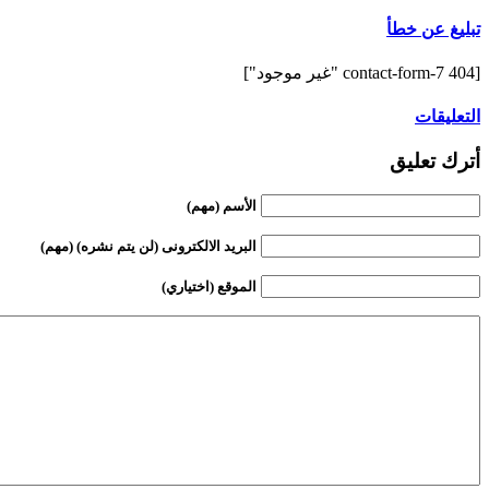
تبليغ عن خطأ
[contact-form-7 404 "غير موجود"]
التعليقات
أترك تعليق
الأسم (مهم)
البريد الالكترونى (لن يتم نشره) (مهم)
الموقع (اختياري)