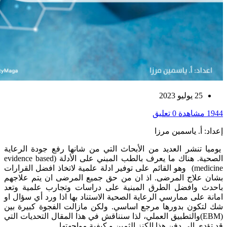
25 يوليو 2023
1944 مشاهدة
0 تعليق
إعداد: أ. ياسمين مرزا
يوميا تنشر العديد من الأبحاث التي من شانها رفع جودة الرعاية
الصحية. هناك ما يعرف بالطب المبني على الأدلة (evidence based
medicine) وهو القائم على توفير ادلة علمية لاتخاذ افضل القرارات
بشان علاج المرضى. اذ ان من حق جميع المرضى ان يتم علاجهم
باحدث وافضل الطرق المبنية على دراسات وتجارب علمية وتعد
امانة على ممارسي الرعاية الصحية الاستناد بها اذا ورد أي سؤال او
شك لتكون بدورها مرجع اساسي. ولكن مازالت الفجوة كبيرة بين
(EBM)والتطبيق العملي، لذا سنناقش في هذا المقال التحديات التي
قد تؤدي الى دفن هذا الكنز الثمين و كيفية مواجهتها.