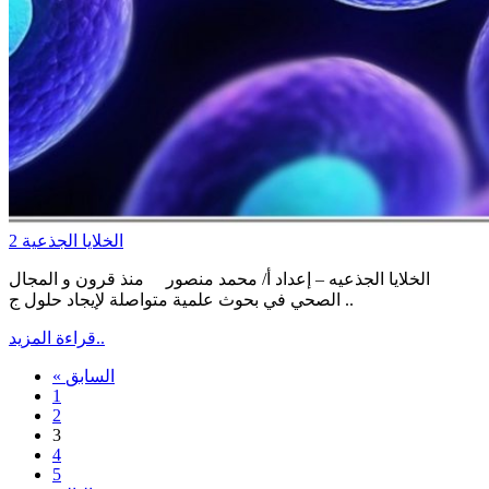
الخلايا الجذعية 2
الخلايا الجذعيه – إعداد أ/ محمد منصور منذ قرون و المجال
الصحي في بحوث علمية متواصلة لإيجاد حلول ج ..
قراءة المزيد..
« السابق
1
2
3
4
5