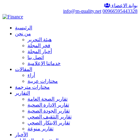
بوابة الاعضاء
info@m-quality.net
00966595443328
الرئيسية
من نحن
هيئة التحرير
فخر المجلة
أخبار المجلة
اتصل بنا
خدماتنا الإعلامية
المقالات
أراء
مختارات عربية
مختارات مترجمة
التقارير
تقارير الصحة العامة
تقارير الادارة الصحية
تقارير الجودة الصحية
تقارير التثقيف الصحي
تقارير الابتكار الصحي
تقارير منوعة
الأخبار