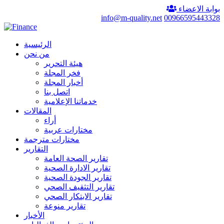
بوابة الاعضاء
info@m-quality.net
00966595443328
الرئيسية
من نحن
هيئة التحرير
فخر المجلة
أخبار المجلة
اتصل بنا
خدماتنا الإعلامية
المقالات
أراء
مختارات عربية
مختارات مترجمة
التقارير
تقارير الصحة العامة
تقارير الادارة الصحية
تقارير الجودة الصحية
تقارير التثقيف الصحي
تقارير الابتكار الصحي
تقارير منوعة
الأخبار