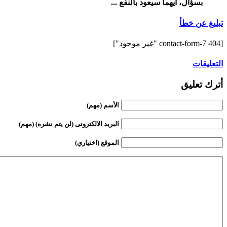
بسؤال، أيهما سيعود بالنفع ...
تبليغ عن خطأ
[contact-form-7 404 "غير موجود"]
التعليقات
أترك تعليق
الأسم (مهم)
البريد الالكترونى (لن يتم نشره) (مهم)
الموقع (اختياري)