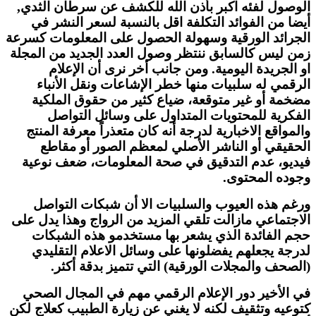
الوصول لفئه اكبر بأذن الله للكشف عن سرطان الثدي,
أيضا من الفوائد التكلفة اقل بالنسبة لسعر النشر في
الجرائد الورقية وسهولة الحصول على المعلومات كسرعة
زمن ليس كالسابق ننتظر وصول العدد الجديد من المجلة
او الجريدة اليومية. ومن جانب أخر نرى أن الإعلام
الرقمي له سلبيات منها خطر الإشاعات ونقل الأنباء
مضخمة أو غير متوقعة، ضياع كثير من حقوق الملكية
الفكرية للمحتويات المتداول على وسائل التواصل
والمواقع الاخبارية لدرجة أنه كان متعذراً معرفة المنتج
الحقيقي أو الناشر الأصلي لمعظم الصور أو مقاطع
فيديو، عدم التدقيق في صحة المعلومات، ضعف نوعية
وجوده المحتوى.
ورغم هذه العيوب والسلبيات الا أن شبكات التواصل
الاجتماعي مازالت تلقي المزيد من الرواج وهذا يدل على
حجم الفائدة الذي يشعر بها مستخدمو هذه الشبكات
لدرجة يجعلهم يفضلونها على وسائل الاعلام التقليدي
(الصحف والمجلات الورقية) التي تتميز بدقة أكثر.
في الأخير دور الإعلام الرقمي مهم في المجال الصحي
كتوعيه وتثقيف لكنه لا يغني عن زيارة الطبيب كعلاج لكن