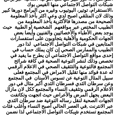
شبكات التواصل الاجتماعي منها الفيس بوك
،الانستقرام، توتير، اليوتيوب وغيره من البرامج دورها كبير
وذلك لان المتلقي اصبح لدي وعي اكثر بأخذ المعلومة
الصحيحة من مصدرها فالأكثرية يأخذ المعلومة من
الطبيب المختص عبر مواقعهم الشخصية او الطبية حيث
يوجد بعض الأطباء والأخصائيين والفنيين وأيضا بعض
الجهات الحكومية والأهلية يتجاوبون على استفسارات
المتابعين في شبكات التواصل الاجتماعي لذا دور
الطبيب والممارس الصحي إن كان يملك حساب في
إحدى مواقع التواصل الاجتماعي أن يطرح ما يفيد في
تخصص وذلك لنشر التوعية الصحية في كافة شرائح
المجتمع فالتوعية والتثقيف الصحي في الاعلام الرقمي
له عدة فوائد منها تقليل الامراض في المجتمع فعلى
سبيل المثال التوعية عن تسوس الأسنان في المجتمع
وعن سرطان الثدي فسرطان الثدي أكبر مثال في دور
الاعلام الرقمي وتثقيف النساء والمجتمع ككل لان مازال
البعض يجهل المرض والأعراض حيث اتجهت وتكاتفت
الجهات الصحية لنقل رساله التوعية ضد سرطان الثدي
عبر الانترنت ,في العصر الحالي أصبح النساء وأغلب فئات
المجتمع تستخدم شبكات التواصل الاجتماعي لذا نضمن