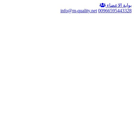
بوابة الاعضاء
info@m-quality.net
00966595443328