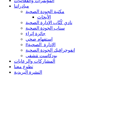
المؤتمرات والفعاليات
مبادراتنا
مكتبة الجودة الصحية
الأبحاث
نادي كُتّاب الإدارة الصحية
سناب الجودة الصحية
جائزة إثراء
استفهام صحي
#الإدارة_الصحية
انفوجرافيك الجودة الصحية
بودكاست مَشفى
المشاركات والرعايات
تطوع معنا
النشرة البريدية