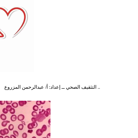
التثقيف الصحي ــ إعداد: أ/ عبدالرحمن المزروع يحتاج الكثير من المرضى إلى نقل الدم خصوصا الذين يعانون من الأور ..