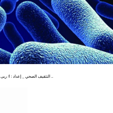
التثقيف الصحي _ إعداد : ا/ ربى مرزا مرض البلهارسيا هو مرض طفيلي معدي ينتج عن الإصابة ب ..