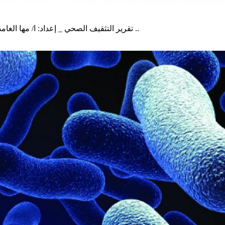
تقرير التثقيف الصحي _ إعداد: ا/ مها الغامدي سبب ظهور مفهوم الصحة النفسية في المدارس هو لمعالجة ال ..