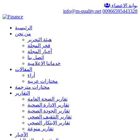
بوابة الاعضاء
info@m-quality.net
00966595443328
الرئيسية
من نحن
هيئة التحرير
فخر المجلة
أخبار المجلة
اتصل بنا
خدماتنا الإعلامية
المقالات
أراء
مختارات عربية
مختارات مترجمة
التقارير
تقارير الصحة العامة
تقارير الادارة الصحية
تقارير الجودة الصحية
تقارير التثقيف الصحي
تقارير الابتكار الصحي
تقارير منوعة
الأخبار