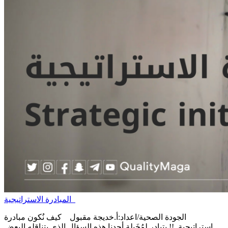
المبادرة الاستراتيجية
الجودة الصحية/اعداد:أ.خديجة مقبول كيف نُكون مبادرة
استراتيجية..!! يتبادر لمُخَيلة أحدنا هذه السؤال الذي يتناقله البعض ..